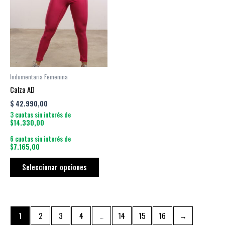
múltiples
variantes.
Las
opciones
se
pueden
Indumentaria Femenina
elegir
Calza AD
en
$
42.990,00
la
3 cuotas sin interés de
página
$14.330,00
de
6 cuotas sin interés de
producto
$7.165,00
Seleccionar opciones
1
2
3
4
…
14
15
16
→