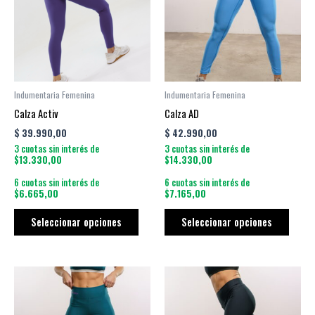
múltiples
múltip
variantes.
varian
Las
Las
opciones
opcio
se
se
pueden
puede
Indumentaria Femenina
Indumentaria Femenina
elegir
elegir
Calza Activ
Calza AD
en
en
$
39.990,00
$
42.990,00
la
la
3 cuotas sin interés de
3 cuotas sin interés de
página
págin
$13.330,00
$14.330,00
de
de
6 cuotas sin interés de
6 cuotas sin interés de
producto
produ
$6.665,00
$7.165,00
Seleccionar opciones
Seleccionar opciones
Este
Este
producto
produ
tiene
tiene