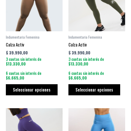
variantes.
varian
Las
Las
opciones
opcio
se
se
pueden
puede
Indumentaria Femenina
Indumentaria Femenina
elegir
elegir
Calza Activ
Calza Activ
en
en
$
39.990,00
$
39.990,00
la
la
3 cuotas sin interés de
3 cuotas sin interés de
página
págin
$13.330,00
$13.330,00
de
de
6 cuotas sin interés de
6 cuotas sin interés de
producto
produ
$6.665,00
$6.665,00
Seleccionar opciones
Seleccionar opciones
Este
Este
producto
produ
tiene
tiene