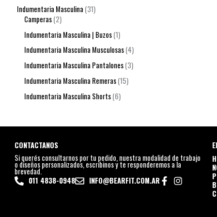
Indumentaria Masculina
31
Camperas
2
Indumentaria Masculina | Buzos
1
Indumentaria Masculina Musculosas
4
Indumentaria Masculina Pantalones
3
Indumentaria Masculina Remeras
15
Indumentaria Masculina Shorts
6
CONTACTANOS
E
Si querés consultarnos por tu pedido, nuestra modalidad de trabajo
H
o diseños personalizados, escribinos y te responderemos a la
N
brevedad.
P
011 4838-0948
INFO@BEARFIT.COM.AR
B
C