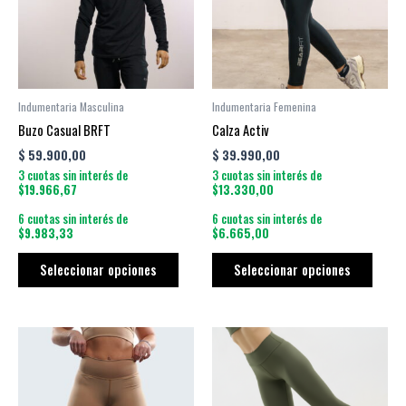
variantes.
varian
Las
Las
opciones
opcio
se
se
pueden
puede
Indumentaria Masculina
Indumentaria Femenina
elegir
elegir
Buzo Casual BRFT
Calza Activ
en
en
$
59.900,00
$
39.990,00
la
la
3 cuotas sin interés de
3 cuotas sin interés de
página
págin
$19.966,67
$13.330,00
de
de
6 cuotas sin interés de
6 cuotas sin interés de
producto
produ
$9.983,33
$6.665,00
Seleccionar opciones
Seleccionar opciones
Este
Este
producto
produ
tiene
tiene
múltiples
múltip