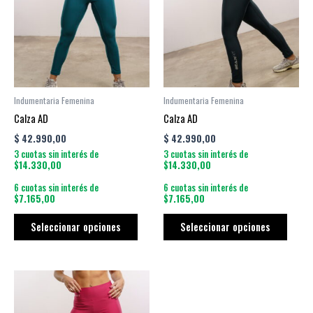
múltiples
múltip
variantes.
varian
Las
Las
opciones
opcio
se
se
pueden
puede
Indumentaria Femenina
Indumentaria Femenina
elegir
elegir
Calza AD
Calza AD
en
en
$
42.990,00
$
42.990,00
la
la
3 cuotas sin interés de
3 cuotas sin interés de
página
págin
$14.330,00
$14.330,00
de
de
6 cuotas sin interés de
6 cuotas sin interés de
producto
produ
$7.165,00
$7.165,00
Seleccionar opciones
Seleccionar opciones
Este
producto
tiene