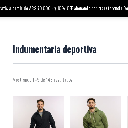
ratis a partir de AR$ 70.000.- y 10% OFF abonando por transferencia
De
HOME
TIENDA
PUNTOS DE VENTA
Indumentaria deportiva
Mostrando 1–9 de 148 resultados
Este
Est
producto
pro
tiene
tien
múltiples
múl