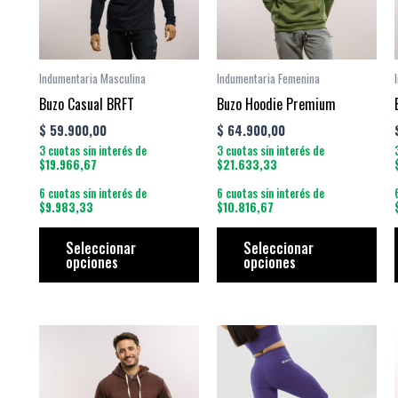
variantes.
vari
Las
Las
opciones
opc
se
se
Indumentaria Masculina
Indumentaria Femenina
pueden
pue
Buzo Casual BRFT
Buzo Hoodie Premium
elegir
eleg
$
59.900,00
$
64.900,00
en
en
3 cuotas sin interés de
3 cuotas sin interés de
la
la
$19.966,67
$21.633,33
página
pág
6 cuotas sin interés de
6 cuotas sin interés de
$9.983,33
$10.816,67
de
de
producto
pro
Seleccionar
Seleccionar
opciones
opciones
Este
Est
producto
pro
tiene
tien