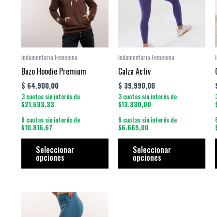
múltiples
múl
variantes.
vari
Las
Las
opciones
opc
se
se
Indumentaria Femenina
Indumentaria Femenina
pueden
pue
Buzo Hoodie Premium
Calza Activ
elegir
eleg
$
64.900,00
$
39.990,00
en
en
3 cuotas sin interés de
3 cuotas sin interés de
la
la
$21.633,33
$13.330,00
página
pág
6 cuotas sin interés de
6 cuotas sin interés de
$10.816,67
$6.665,00
de
de
producto
pro
Seleccionar
Seleccionar
opciones
opciones
Este
producto