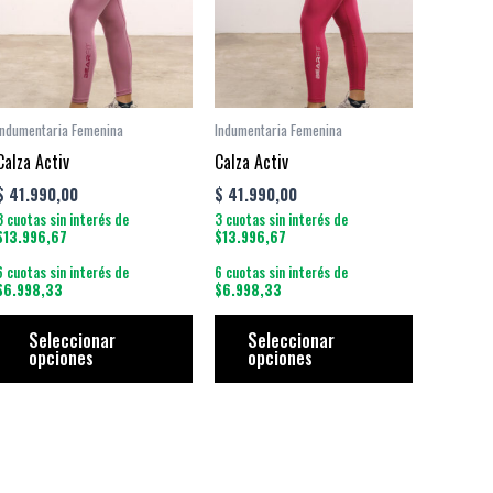
tiples
múltiples
múltiples
antes.
variantes.
variantes.
Las
Las
iones
opciones
opciones
se
se
Indumentaria Femenina
Indumentaria Femenina
den
pueden
pueden
Calza Activ
Calza Activ
ir
elegir
elegir
$
41.990,00
$
41.990,00
en
en
3 cuotas sin interés de
3 cuotas sin interés de
la
la
$13.996,67
$13.996,67
ina
página
página
6 cuotas sin interés de
6 cuotas sin interés de
$6.998,33
$6.998,33
de
de
ducto
producto
producto
Seleccionar
Seleccionar
opciones
opciones