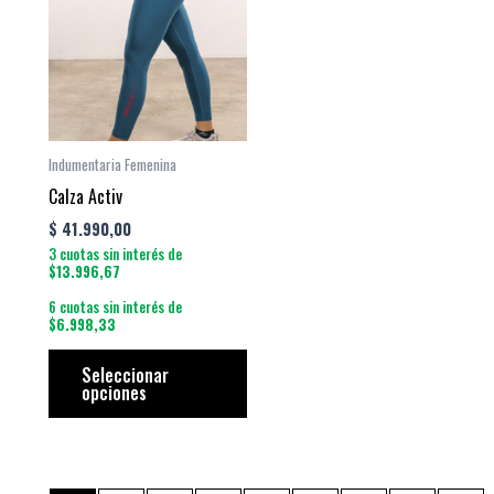
tiene
múltiples
variantes.
Las
opciones
se
Indumentaria Femenina
pueden
Calza Activ
elegir
$
41.990,00
en
3 cuotas sin interés de
la
$13.996,67
página
6 cuotas sin interés de
$6.998,33
de
producto
Seleccionar
opciones