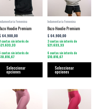
antes.
variantes.
variantes.
Las
Las
iones
opciones
opciones
se
se
Indumentaria Femenina
Indumentaria Femenina
den
pueden
pueden
Buzo Hoodie Premium
Buzo Hoodie Premium
ir
elegir
elegir
$
64.900,00
$
64.900,00
en
en
3 cuotas sin interés de
3 cuotas sin interés de
la
la
$21.633,33
$21.633,33
ina
página
página
6 cuotas sin interés de
6 cuotas sin interés de
$10.816,67
$10.816,67
de
de
ducto
producto
producto
Seleccionar
Seleccionar
opciones
opciones
e
Este
Este
ducto
producto
producto
e
tiene
tiene