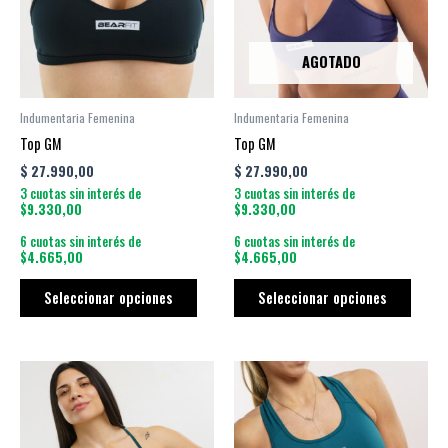
variantes.
varian
Las
Las
opciones
opcio
AGOTADO
se
se
pueden
puede
Indumentaria Femenina
Indumentaria Femenina
elegir
elegir
Top GM
Top GM
en
en
$
27.990,00
$
27.990,00
la
la
3 cuotas sin interés de
3 cuotas sin interés de
página
págin
$9.330,00
$9.330,00
de
de
6 cuotas sin interés de
6 cuotas sin interés de
producto
produ
$4.665,00
$4.665,00
Seleccionar opciones
Seleccionar opciones
Este
Este
producto
produ
tiene
tiene
múltiples
múltip