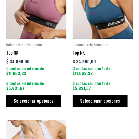
múltiples
múltip
variantes.
varian
Las
Las
opciones
opcio
se
se
pueden
puede
Indumentaria Femenina
Indumentaria Femenina
elegir
elegir
Top NK
Top NK
en
en
$
34.990,00
$
34.990,00
la
la
3 cuotas sin interés de
3 cuotas sin interés de
página
págin
$11.663,33
$11.663,33
de
de
6 cuotas sin interés de
6 cuotas sin interés de
producto
produ
$5.831,67
$5.831,67
Seleccionar opciones
Seleccionar opciones
Este
producto
tiene