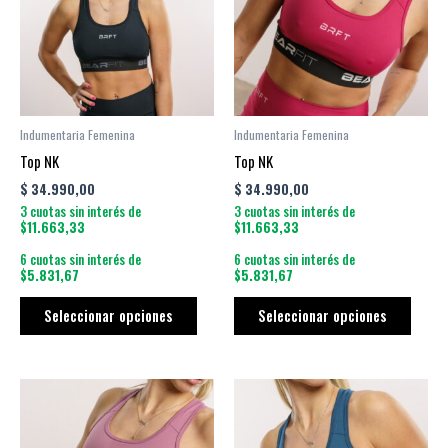
múltiples
múltip
variantes.
varian
Las
Las
opciones
opcio
se
se
pueden
puede
Indumentaria Femenina
Indumentaria Femenina
elegir
elegir
Top NK
Top NK
en
en
$
34.990,00
$
34.990,00
la
la
3 cuotas sin interés de
3 cuotas sin interés de
página
págin
$11.663,33
$11.663,33
de
de
6 cuotas sin interés de
6 cuotas sin interés de
producto
produ
$5.831,67
$5.831,67
Seleccionar opciones
Seleccionar opciones
Este
Este
producto
produ
tiene
tiene