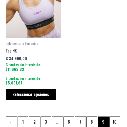
múltiples
variantes.
Las
opciones
se
pueden
Indumentaria Femenina
elegir
Top NK
en
$
34.990,00
la
3 cuotas sin interés de
página
$11.663,33
de
6 cuotas sin interés de
producto
$5.831,67
Seleccionar opciones
←
1
2
3
…
6
7
8
9
10