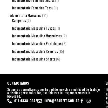
Indumentaria Femenina Shorts
1
Indumentaria Femenina Tops
31
Indumentaria Masculina
31
Camperas
2
Indumentaria Masculina | Buzos
1
Indumentaria Masculina Musculosas
4
Indumentaria Masculina Pantalones
3
Indumentaria Masculina Remeras
15
Indumentaria Masculina Shorts
6
CONTACTANOS
E
Si querés consultarnos por tu pedido, nuestra modalidad de trabajo
H
o diseños personalizados, escribinos y te responderemos a la
N
brevedad.
P
011 4838-0948
INFO@BEARFIT.COM.AR
B
C