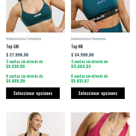
variantes.
varian
Las
Las
opciones
opcio
se
se
pueden
puede
Indumentaria Femenina
Indumentaria Femenina
elegir
elegir
Top GM
Top NK
en
en
$
27.990,00
$
34.990,00
la
la
3 cuotas sin interés de
3 cuotas sin interés de
página
págin
$9.330,00
$11.663,33
de
de
6 cuotas sin interés de
6 cuotas sin interés de
producto
produ
$4.665,00
$5.831,67
Seleccionar opciones
Seleccionar opciones
Este
Este
producto
produ
tiene
tiene