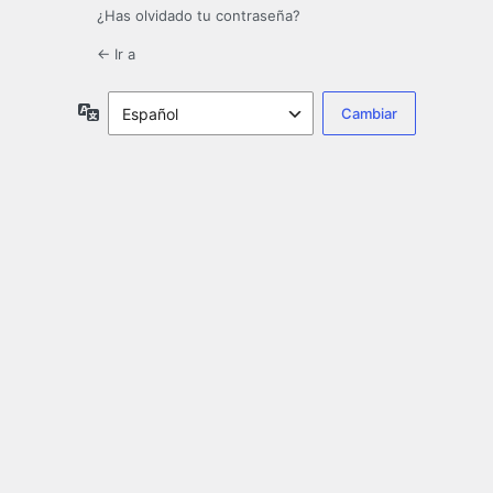
¿Has olvidado tu contraseña?
← Ir a
Idioma