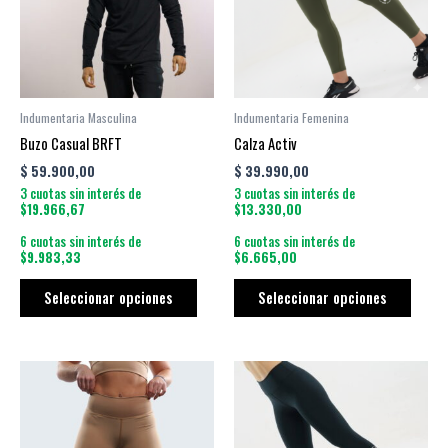
variantes.
varian
Las
Las
opciones
opcio
se
se
pueden
puede
Indumentaria Masculina
Indumentaria Femenina
elegir
elegir
Buzo Casual BRFT
Calza Activ
en
en
$
59.900,00
$
39.990,00
la
la
3 cuotas sin interés de
3 cuotas sin interés de
página
págin
$19.966,67
$13.330,00
de
de
6 cuotas sin interés de
6 cuotas sin interés de
producto
produ
$9.983,33
$6.665,00
Seleccionar opciones
Seleccionar opciones
Este
Este
producto
produ
tiene
tiene
múltiples
múltip