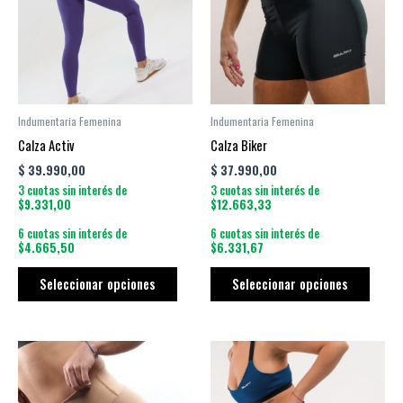
múltiples
múltip
variantes.
varian
Las
Las
opciones
opcio
se
se
pueden
puede
Indumentaria Femenina
Indumentaria Femenina
elegir
elegir
Calza Activ
Calza Biker
en
en
$
39.990,00
$
37.990,00
la
la
3 cuotas sin interés de
3 cuotas sin interés de
página
págin
$9.331,00
$12.663,33
de
de
6 cuotas sin interés de
6 cuotas sin interés de
producto
produ
$4.665,50
$6.331,67
Seleccionar opciones
Seleccionar opciones
Este
Este
producto
produ
tiene
tiene