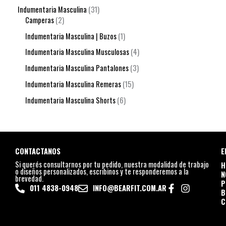
Indumentaria Masculina
31
Camperas
2
Indumentaria Masculina | Buzos
1
Indumentaria Masculina Musculosas
4
Indumentaria Masculina Pantalones
3
Indumentaria Masculina Remeras
15
Indumentaria Masculina Shorts
6
CONTACTANOS
E
Si querés consultarnos por tu pedido, nuestra modalidad de trabajo
H
o diseños personalizados, escribinos y te responderemos a la
N
brevedad.
P
011 4838-0948
INFO@BEARFIT.COM.AR
B
C