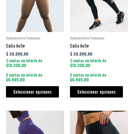
variantes.
varian
Las
Las
opciones
opcio
se
se
pueden
puede
Indumentaria Femenina
Indumentaria Femenina
elegir
elegir
Calza Activ
Calza Activ
en
en
$
39.990,00
$
39.990,00
la
la
3 cuotas sin interés de
3 cuotas sin interés de
página
págin
$13.330,00
$13.330,00
de
de
6 cuotas sin interés de
6 cuotas sin interés de
producto
produ
$6.665,00
$6.665,00
Seleccionar opciones
Seleccionar opciones
Este
Este
producto
produ
tiene
tiene