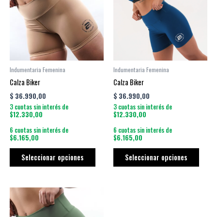
múltiples
múltip
variantes.
varian
Las
Las
opciones
opcio
se
se
pueden
puede
Indumentaria Femenina
Indumentaria Femenina
elegir
elegir
Calza Biker
Calza Biker
en
en
$
36.990,00
$
36.990,00
la
la
3 cuotas sin interés de
3 cuotas sin interés de
página
págin
$12.330,00
$12.330,00
de
de
6 cuotas sin interés de
6 cuotas sin interés de
producto
produ
$6.165,00
$6.165,00
Seleccionar opciones
Seleccionar opciones
Este
producto
tiene