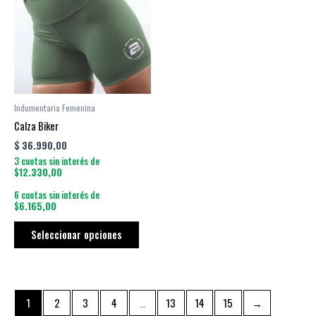
múltiples
variantes.
Las
opciones
se
pueden
Indumentaria Femenina
elegir
Calza Biker
en
$
36.990,00
la
3 cuotas sin interés de
página
$12.330,00
de
6 cuotas sin interés de
producto
$6.165,00
Seleccionar opciones
1
2
3
4
…
13
14
15
→