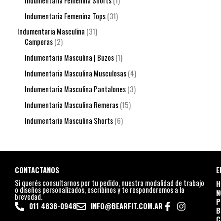
Indumentaria Femenina Shorts
1
Indumentaria Femenina Tops
31
Indumentaria Masculina
31
Camperas
2
Indumentaria Masculina | Buzos
1
Indumentaria Masculina Musculosas
4
Indumentaria Masculina Pantalones
3
Indumentaria Masculina Remeras
15
Indumentaria Masculina Shorts
6
CONTACTANOS
E
Si querés consultarnos por tu pedido, nuestra modalidad de trabajo
H
o diseños personalizados, escribinos y te responderemos a la
N
brevedad.
P
011 4838-0948
INFO@BEARFIT.COM.AR
B
C