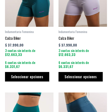
variantes.
varian
Las
Las
opciones
opcio
se
se
pueden
puede
Indumentaria Femenina
Indumentaria Femenina
elegir
elegir
Calza Biker
Calza Biker
en
en
$
37.990,00
$
37.990,00
la
la
3 cuotas sin interés de
3 cuotas sin interés de
página
págin
$12.663,33
$12.663,33
de
de
6 cuotas sin interés de
6 cuotas sin interés de
producto
produ
$6.331,67
$6.331,67
Seleccionar opciones
Seleccionar opciones
Este
Este
producto
produ
tiene
tiene