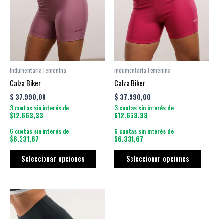
múltiples
múltip
variantes.
varian
Las
Las
opciones
opcio
se
se
pueden
puede
Indumentaria Femenina
Indumentaria Femenina
elegir
elegir
Calza Biker
Calza Biker
en
en
$
37.990,00
$
37.990,00
la
la
3 cuotas sin interés de
3 cuotas sin interés de
página
págin
$12.663,33
$12.663,33
de
de
6 cuotas sin interés de
6 cuotas sin interés de
producto
produ
$6.331,67
$6.331,67
Seleccionar opciones
Seleccionar opciones
Este
producto
tiene