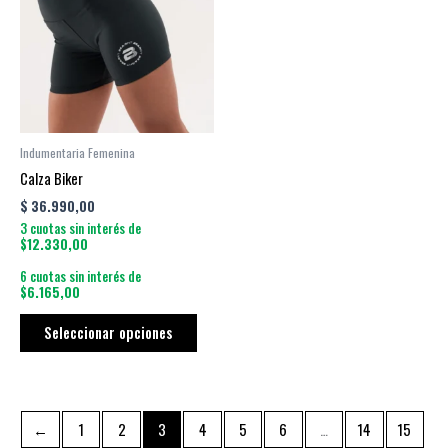
múltiples
variantes.
Las
opciones
se
pueden
Indumentaria Femenina
elegir
Calza Biker
en
$
36.990,00
la
3 cuotas sin interés de
página
$12.330,00
de
6 cuotas sin interés de
producto
$6.165,00
Seleccionar opciones
←
1
2
3
4
5
6
…
14
15