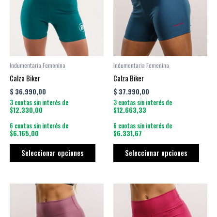
múltiples
múltip
variantes.
varian
Las
Las
opciones
opcio
se
se
pueden
puede
Indumentaria Femenina
Indumentaria Femenina
elegir
elegir
Calza Biker
Calza Biker
en
en
$
36.990,00
$
37.990,00
la
la
3 cuotas sin interés de
3 cuotas sin interés de
página
págin
$12.330,00
$12.663,33
de
de
6 cuotas sin interés de
6 cuotas sin interés de
producto
produ
$6.165,00
$6.331,67
Seleccionar opciones
Seleccionar opciones
Este
Este
producto
produ
tiene
tiene