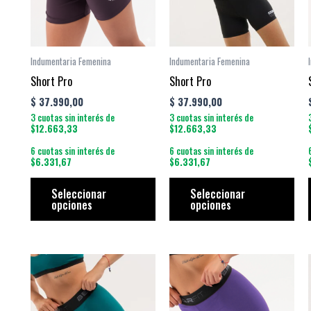
variantes.
vari
Las
Las
opciones
opc
se
se
Indumentaria Femenina
Indumentaria Femenina
pueden
pue
Short Pro
Short Pro
elegir
eleg
$
37.990,00
$
37.990,00
en
en
3 cuotas sin interés de
3 cuotas sin interés de
la
la
$12.663,33
$12.663,33
página
pág
6 cuotas sin interés de
6 cuotas sin interés de
$6.331,67
$6.331,67
de
de
producto
pro
Seleccionar
Seleccionar
opciones
opciones
Este
Est
producto
pro
tiene
tien