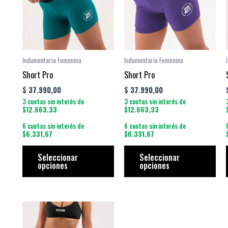
múltiples
múl
variantes.
vari
Las
Las
opciones
opc
se
se
Indumentaria Femenina
Indumentaria Femenina
pueden
pue
Short Pro
Short Pro
elegir
eleg
$
37.990,00
$
37.990,00
en
en
3 cuotas sin interés de
3 cuotas sin interés de
la
la
$12.663,33
$12.663,33
página
pág
6 cuotas sin interés de
6 cuotas sin interés de
$6.331,67
$6.331,67
de
de
producto
pro
Seleccionar
Seleccionar
opciones
opciones
Este
producto