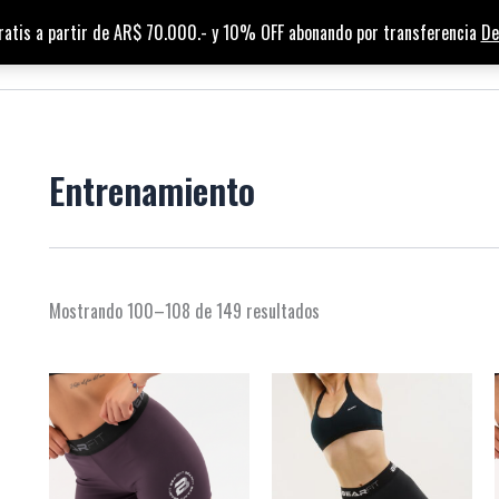
ratis a partir de AR$ 70.000.- y 10% OFF abonando por transferencia
De
HOME
TIENDA
PUNTOS DE VENTA
Entrenamiento
Mostrando 100–108 de 149 resultados
Este
Est
producto
pro
tiene
tien
múltiples
múl