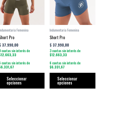
tiples
múltiples
múltiples
antes.
variantes.
variantes.
Las
Las
iones
opciones
opciones
se
se
Indumentaria Femenina
Indumentaria Femenina
den
pueden
pueden
Short Pro
Short Pro
ir
elegir
elegir
$
37.990,00
$
37.990,00
en
en
3 cuotas sin interés de
3 cuotas sin interés de
la
la
$12.663,33
$12.663,33
ina
página
página
6 cuotas sin interés de
6 cuotas sin interés de
$6.331,67
$6.331,67
de
de
ducto
producto
producto
Seleccionar
Seleccionar
opciones
opciones