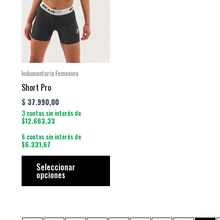
tiene
múltiples
variantes.
Las
opciones
se
Indumentaria Femenina
pueden
Short Pro
elegir
$
37.990,00
en
3 cuotas sin interés de
la
$12.663,33
página
6 cuotas sin interés de
$6.331,67
de
producto
Seleccionar
opciones