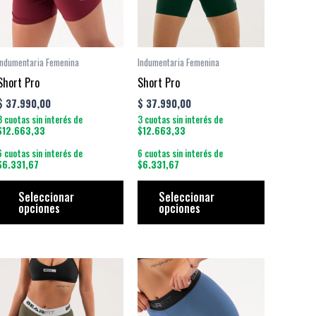
antes.
variantes.
variantes.
Las
Las
iones
opciones
opciones
se
se
Indumentaria Femenina
Indumentaria Femenina
den
pueden
pueden
Short Pro
Short Pro
ir
elegir
elegir
$
37.990,00
$
37.990,00
en
en
3 cuotas sin interés de
3 cuotas sin interés de
la
la
$12.663,33
$12.663,33
ina
página
página
6 cuotas sin interés de
6 cuotas sin interés de
$6.331,67
$6.331,67
de
de
ducto
producto
producto
Seleccionar
Seleccionar
opciones
opciones
e
Este
Este
ducto
producto
producto
e
tiene
tiene