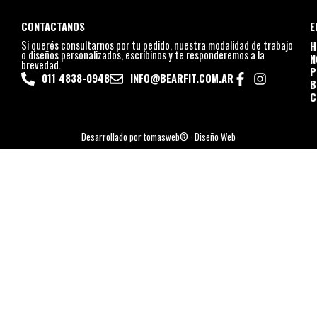
CONTACTANOS
E
Si querés consultarnos por tu pedido, nuestra modalidad de trabajo
H
o diseños personalizados, escribinos y te responderemos a la
N
brevedad.
P
011 4838-0948
INFO@BEARFIT.COM.AR
B
C
Desarrollado por tomasweb® · Diseño Web