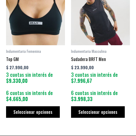
tiene
tiene
múltiples
múltip
variantes.
varian
Las
Las
opciones
opcio
se
se
pueden
puede
Indumentaria Femenina
Indumentaria Masculina
elegir
elegir
Top GM
Sudadera BRFT Men
en
en
$
27.990,00
$
23.990,00
la
la
3 cuotas sin interés de
3 cuotas sin interés de
página
págin
$9.330,00
$7.996,67
de
de
producto
produ
6 cuotas sin interés de
6 cuotas sin interés de
$4.665,00
$3.998,33
Seleccionar opciones
Seleccionar opciones