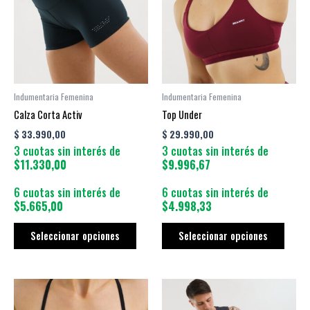
múltiples
múltip
variantes.
varian
Las
Las
opciones
opcio
se
se
pueden
puede
Indumentaria Femenina
Indumentaria Femenina
elegir
elegir
Calza Corta Activ
Top Under
en
en
$
33.990,00
$
29.990,00
la
la
3 cuotas sin interés de
3 cuotas sin interés de
página
págin
$11.330,00
$9.996,67
de
de
producto
produ
6 cuotas sin interés de
6 cuotas sin interés de
$5.665,00
$4.998,33
Seleccionar opciones
Seleccionar opciones
Este
Este
producto
produ