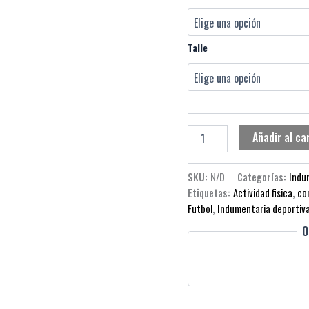
Talle
Añadir al ca
SKU:
N/D
Categorías:
Indu
Etiquetas:
Actividad fisica
,
co
Futbol
,
Indumentaria deportiv
O