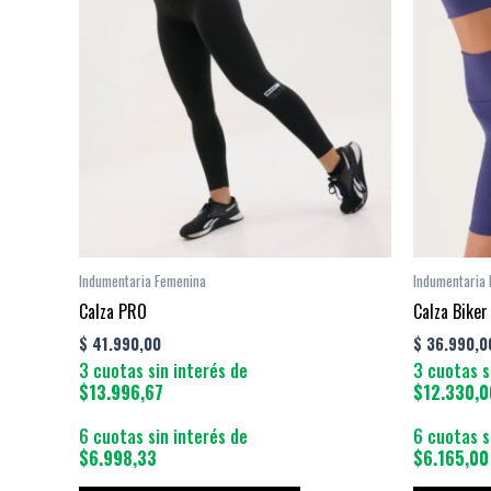
tiene
múltiples
variantes.
Las
opciones
se
pueden
elegir
en
la
Indumentaria Femenina
Indumentaria
página
Calza PRO
Calza Biker
de
$
41.990,00
$
36.990,0
producto
3 cuotas sin interés de
3 cuotas s
$13.996,67
$12.330,0
6 cuotas sin interés de
6 cuotas s
$6.998,33
$6.165,00