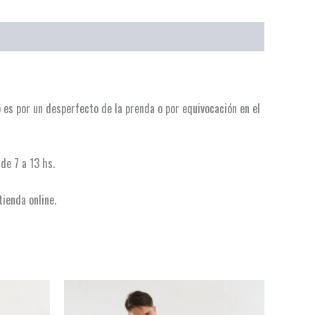
io es por un desperfecto de la prenda o por equivocación en el
de 7 a 13 hs.
tienda online.
te
Este
roducto
producto