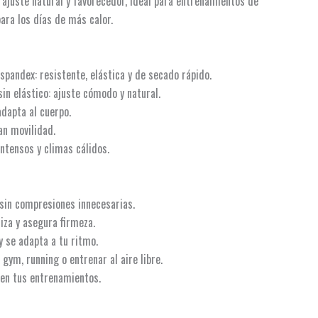
 ajuste natural y favorecedor, ideal para entrenamientos de
para los días de más calor.
 spandex: resistente, elástica y de secado rápido.
sin elástico: ajuste cómodo y natural.
dapta al cuerpo.
an movilidad.
ntensos y climas cálidos.
sin compresiones innecesarias.
iza y asegura firmeza.
y se adapta a tu ritmo.
 gym, running o entrenar al aire libre.
 en tus entrenamientos.