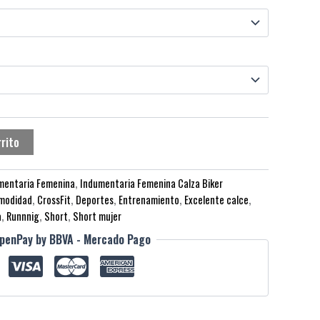
rrito
mentaria Femenina
,
Indumentaria Femenina Calza Biker
modidad
,
CrossFit
,
Deportes
,
Entrenamiento
,
Excelente calce
,
a
,
Runnnig
,
Short
,
Short mujer
penPay by BBVA - Mercado Pago