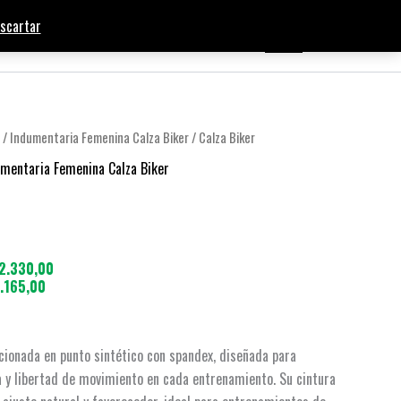
scartar
SOBRE BEARFIT
BLOG
CONTACTO
/
Indumentaria Femenina Calza Biker
/ Calza Biker
umentaria Femenina Calza Biker
2.330,00
.165,00
cionada en punto sintético con spandex, diseñada para
 y libertad de movimiento en cada entrenamiento. Su cintura