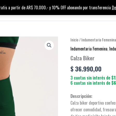
ratis a partir de AR$ 70.000.- y 10% OFF abonando por transferencia
De
HOME
TIENDA
PUNTOS DE VENTA
Calza
Inicio
/
Indumentaria Femenina
Biker
Indumentaria Femenina
,
Ind
cantidad
Calza Biker
$
36.990,00
3 cuotas sin interés de
$1
6 cuotas sin interés de
$6
Descripción:
Calza biker deportiva confec
ofrecer comodidad, frescura