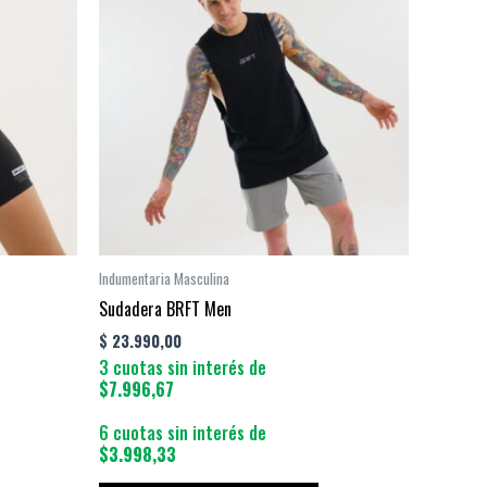
ene
tiene
ltiples
múltiples
riantes.
variantes.
as
Las
pciones
opciones
e
se
ueden
pueden
egir
elegir
n
en
la
Indumentaria Masculina
ágina
página
Sudadera BRFT Men
e
de
$
23.990,00
roducto
producto
3 cuotas sin interés de
$7.996,67
6 cuotas sin interés de
$3.998,33