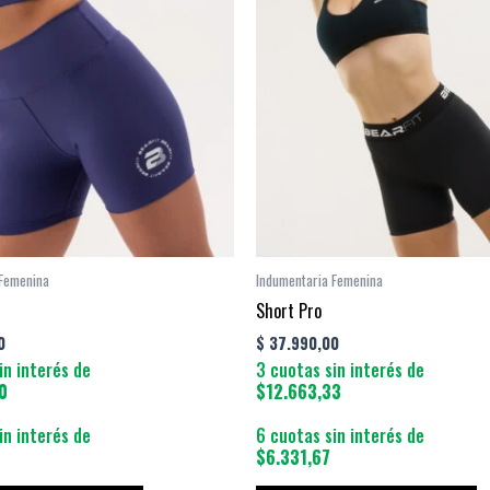
tiene
ti
múltiples
mú
variantes.
va
Las
L
opciones
o
se
s
pueden
p
elegir
el
en
e
la
la
 Femenina
Indumentaria Femenina
página
p
Short Pro
de
d
0
$
37.990,00
producto
p
in interés de
3 cuotas sin interés de
0
$12.663,33
in interés de
6 cuotas sin interés de
$6.331,67