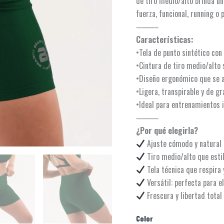
de tiro medio/alto brinda un
fuerza, funcional, running o 
⸻
Características:
•Tela de punto sintético con
•Cintura de tiro medio/alto 
•Diseño ergonómico que se a
•Ligera, transpirable y de gr
•Ideal para entrenamientos i
⸻
¿Por qué elegirla?
Ajuste cómodo y natural 
Tiro medio/alto que estil
Tela técnica que respira 
Versátil: perfecta para el
Frescura y libertad total
Color